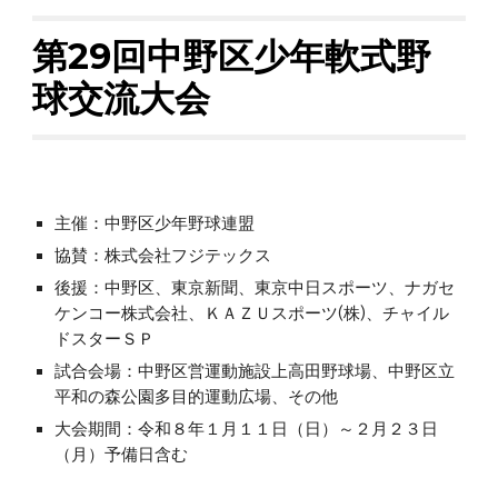
第2
9
回中野区少年軟式野
球交流大会
主催：中野区少年野球連盟
協賛：株式会社フジテックス
後援：中野区、東京新聞、東京中日スポーツ、ナガセ
ケンコー株式会社、ＫＡＺＵスポーツ(株)、チャイル
ドスターＳＰ
試合会場：中野区営運動施設上高田野球場、中野区立
平和の森公園多目的運動広場、その他
大会期間：令和
８
年１月１
１
日（日）～２月２
３
日
（月）予備日含む